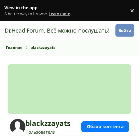
Перейти к содержанию
View in the app
×
Di
A better way to browse.
Learn more
.
Dr.Head Forum. Всё можно послушать!
Войти
Главная
blackzzayats
blackzzayats
Обзор контента
Пользователи