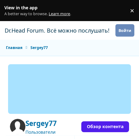
Перейти к содержанию
View in the app
×
Di
A better way to browse.
Learn more
.
Dr.Head Forum. Всё можно послушать!
Войти
Главная
Sergey77
Sergey77
Обзор контента
Пользователи