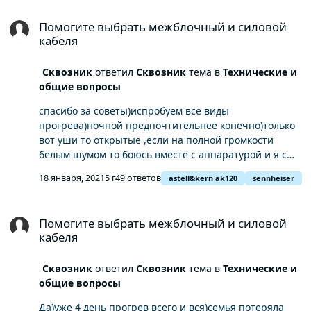
Помогите выбрать межблочный и силовой кабеля
Помогите выбрать межблочный и силовой
кабеля
Сквозник
ответил
Сквозник
тема в
Технические и
общие вопросы
спасибо за советы)испробуем все виды
прогрева)ночной предпочтительнее конечно)только
вот уши то открытые ,если на полной громкости
белым шумом то боюсь вместе с аппаратурой и я с
соседями прогреюсь..но буду пробывать)
18 января, 2021
5 г
49 ответов
astell&kern ak120
sennheiser
Помогите выбрать межблочный и силовой кабеля
Помогите выбрать межблочный и силовой
кабеля
Сквозник
ответил
Сквозник
тема в
Технические и
общие вопросы
Да)уже 4 день прогрев всего и вся)семья потеряла