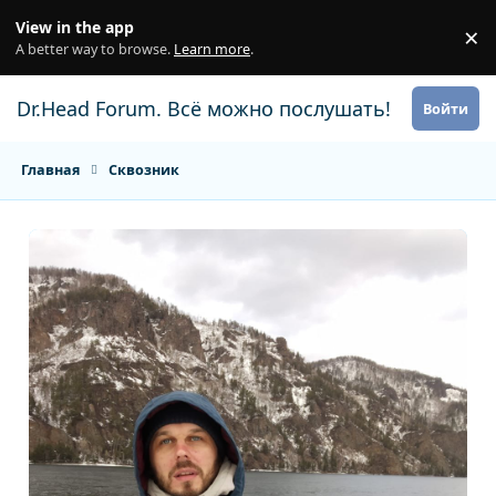
Перейти к содержанию
View in the app
×
Di
A better way to browse.
Learn more
.
Dr.Head Forum. Всё можно послушать!
Войти
Главная
Сквозник