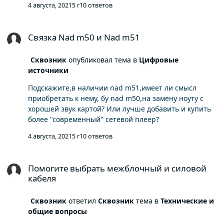
4 августа, 2021
5 г
10 ответов
того или лучше взять к примеру новый Cambridge
Audio CXN v2 по той же цене получится)
Связка Nad m50 и Nad m51
Связка Nad m50 и Nad m51
Сквозник
опубликовал тема в
Цифровые
источники
Подскажите,в наличии nad m51,имеет ли смысл
приобретать к нему, бу nad m50,на замену ноуту с
хорошей звук картой? Или лучше добавить и купить
более "современный" сетевой плеер?
4 августа, 2021
5 г
10 ответов
Помогите выбрать межблочный и силовой кабеля
Помогите выбрать межблочный и силовой
кабеля
Сквозник
ответил
Сквозник
тема в
Технические и
общие вопросы