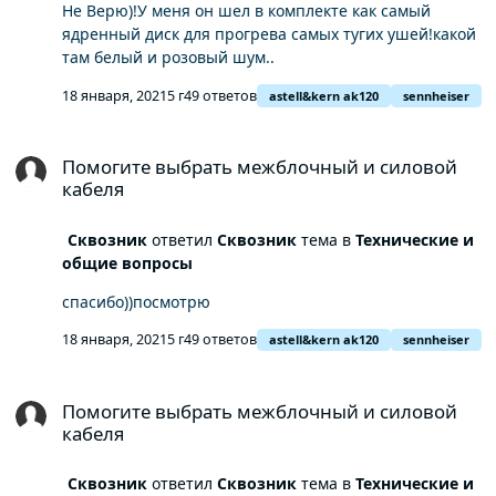
Не Верю)!У меня он шел в комплекте как самый
ядренный диск для прогрева самых тугих ушей!какой
там белый и розовый шум..
18 января, 2021
5 г
49 ответов
astell&kern ak120
sennheiser
Помогите выбрать межблочный и силовой кабеля
Помогите выбрать межблочный и силовой
кабеля
Сквозник
ответил
Сквозник
тема в
Технические и
общие вопросы
спасибо))посмотрю
18 января, 2021
5 г
49 ответов
astell&kern ak120
sennheiser
Помогите выбрать межблочный и силовой кабеля
Помогите выбрать межблочный и силовой
кабеля
Сквозник
ответил
Сквозник
тема в
Технические и