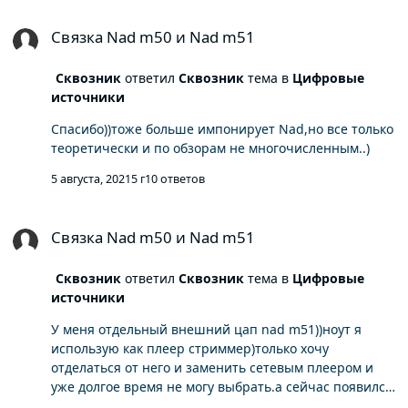
Связка Nad m50 и Nad m51
Связка Nad m50 и Nad m51
Сквозник
ответил
Сквозник
тема в
Цифровые
источники
Спасибо))тоже больше импонирует Nad,но все только
теоретически и по обзорам не многочисленным..)
5 августа, 2021
5 г
10 ответов
Связка Nad m50 и Nad m51
Связка Nad m50 и Nad m51
Сквозник
ответил
Сквозник
тема в
Цифровые
источники
У меня отдельный внешний цап nad m51))ноут я
использую как плеер стриммер)только хочу
отделаться от него и заменить сетевым плеером и
уже долгое время не могу выбрать.а сейчас появился
вариант Nad m50 но также сомневаюсь стоит ли он