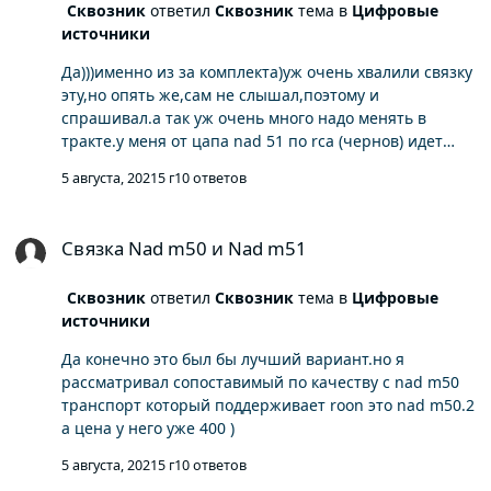
Сквозник
ответил
Сквозник
тема в
Цифровые
источники
Да)))именно из за комплекта)уж очень хвалили связку
эту,но опять же,сам не слышал,поэтому и
спрашивал.а так уж очень много надо менять в
тракте.у меня от цапа nad 51 по rca (чернов) идет
комбаин sennheiser hdvd 800,а от него уже по балансу
5 августа, 2021
5 г
10 ответов
уши Sennheiser 800s)поэтому надо и усь более
интересный)
Связка Nad m50 и Nad m51
Связка Nad m50 и Nad m51
Сквозник
ответил
Сквозник
тема в
Цифровые
источники
Да конечно это был бы лучший вариант.но я
рассматривал сопоставимый по качеству с nad m50
транспорт который поддерживает roon это nad m50.2
а цена у него уже 400 )
5 августа, 2021
5 г
10 ответов