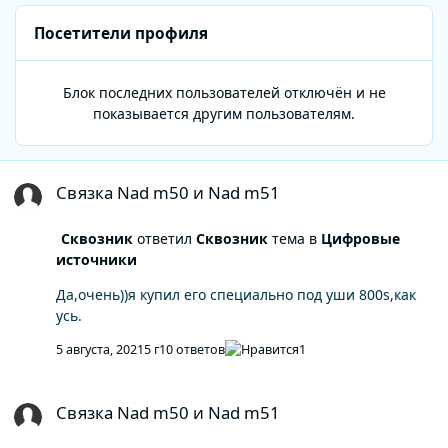
Посетители профиля
Блок последних пользователей отключён и не
показывается другим пользователям.
Связка Nad m50 и Nad m51
Связка Nad m50 и Nad m51
Сквозник
ответил
Сквозник
тема в
Цифровые
источники
Да,очень))я купил его специально под уши 800s,как
усь.
5 августа, 2021
5 г
10 ответов
1
Связка Nad m50 и Nad m51
Связка Nad m50 и Nad m51