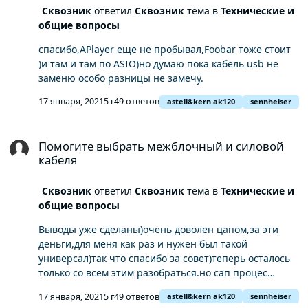
Сквозник
ответил
Сквозник
тема в
Технические и
общие вопросы
спасибо,APlayer еще не пробывал,Foobar тоже стоит
)и там и там по ASIO)но думаю пока кабель usb не
заменю особо разницы не замечу.
17 января, 2021
5 г
49 ответов
astell&kern ak120
sennheiser
Помогите выбрать межблочный и силовой кабеля
Помогите выбрать межблочный и силовой
кабеля
Сквозник
ответил
Сквозник
тема в
Технические и
общие вопросы
Выводы уже сделаны)очень доволен цапом,за эти
деньги,для меня как раз и нужен был такой
универсал)так что спасибо за совет)теперь осталось
только со всем этим разобраться.но сап процес
разбирания уже прносит огромное удовольствие,а
17 января, 2021
5 г
49 ответов
astell&kern ak120
sennheiser
это уже не мало)