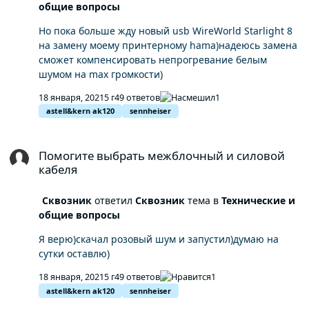
общие вопросы
Но пока больше жду новый usb WireWorld Starlight 8
на замену моему принтерному hama)надеюсь замена
сможет компенсировать непрогревание белым
шумом на max громкости)
18 января, 2021
5 г
49 ответов
1
astell&kern ak120
sennheiser
Помогите выбрать межблочный и силовой кабеля
Помогите выбрать межблочный и силовой
кабеля
Сквозник
ответил
Сквозник
тема в
Технические и
общие вопросы
Я верю)скачал розовый шум и запустил)думаю на
сутки оставлю)
18 января, 2021
5 г
49 ответов
1
astell&kern ak120
sennheiser