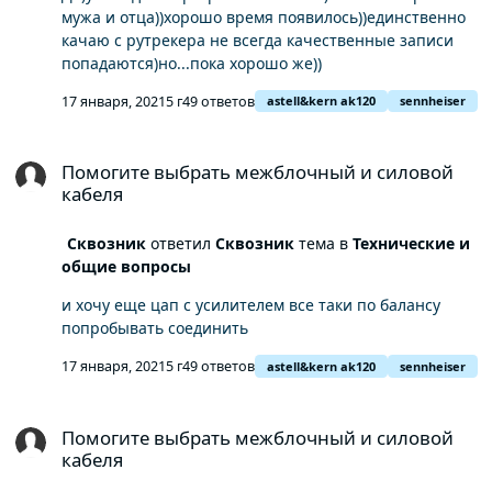
мужа и отца))хорошо время появилось))единственно
качаю с рутрекера не всегда качественные записи
попадаются)но...пока хорошо же))
17 января, 2021
5 г
49 ответов
astell&kern ak120
sennheiser
Помогите выбрать межблочный и силовой кабеля
Помогите выбрать межблочный и силовой
кабеля
Сквозник
ответил
Сквозник
тема в
Технические и
общие вопросы
и хочу еще цап с усилителем все таки по балансу
попробывать соединить
17 января, 2021
5 г
49 ответов
astell&kern ak120
sennheiser
Помогите выбрать межблочный и силовой кабеля
Помогите выбрать межблочный и силовой
кабеля