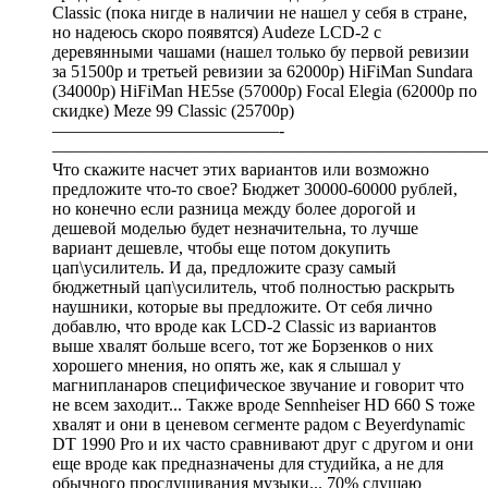
Classic (пока нигде в наличии не нашел у себя в стране,
но надеюсь скоро появятся) Audeze LCD-2 с
деревянными чашами (нашел только бу первой ревизии
за 51500р и третьей ревизии за 62000р) HiFiMan Sundara
(34000р) HiFiMan HE5se (57000р) Focal Elegia (62000р по
скидке) Meze 99 Classic (25700р)
—————————————-
—————————————————————————
Что скажите насчет этих вариантов или возможно
предложите что-то свое? Бюджет 30000-60000 рублей,
но конечно если разница между более дорогой и
дешевой моделью будет незначительна, то лучше
вариант дешевле, чтобы еще потом докупить
цап\усилитель. И да, предложите сразу самый
бюджетный цап\усилитель, чтоб полностью раскрыть
наушники, которые вы предложите. От себя лично
добавлю, что вроде как LCD-2 Classic из вариантов
выше хвалят больше всего, тот же Борзенков о них
хорошего мнения, но опять же, как я слышал у
магнипланаров специфическое звучание и говорит что
не всем заходит... Также вроде Sennheiser HD 660 S тоже
хвалят и они в ценевом сегменте радом с Beyerdynamic
DT 1990 Pro и их часто сравнивают друг с другом и они
еще вроде как предназначены для студийка, а не для
обычного прослушивания музыки... 70% слушаю