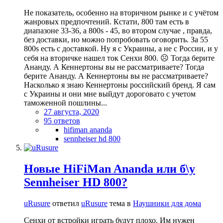
Не показатель, особенно на вторичном рынке и с учётом
жанровых предпочтений. Кстати, 800 там есть в
диапазоне 33-36, а 800s - 45, во втором случае , правда,
без доставки, но можно попробовать оговорить. За 55
800s есть с доставкой. Ну я с Украины, а не с России, и у
себя на вторичке нашел ток Сенхи 800. ☹️ Тогда берите
Ананду. А Кеннертоны вы не рассматриваете? Тогда
берите Ананду. А Кеннертоны вы не рассматриваете?
Насколько я знаю Кеннертоны российский бренд. Я сам
с Украины и они мне выйдут дороговато с учетом
таможенной пошлины...
27 августа, 2020
95 ответов
hifiman ananda
sennheiser hd 800
Новые HiFiMan Ananda или б\у
Sennheiser HD 800?
uRusure
ответил
uRusure
тема в
Наушники для дома
Сенхи от встройки играть будут плохо. Им нужен