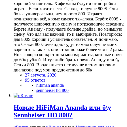
хороший усилитель. Хифиманы будут и от встройки
играть. Если хотите взять Сенхи, то лучше 800S. Они
более универсальны, чем просто 800. Играют
великолепно всё, кроме самого тяжеляка. Берёте 800S -
получаете широченную сцену и потрясающую середину.
Берёте Ананду - получаете больше драйва, но меньшую
сцену. Что для вас важней, то и выбирайте. Повторюсь:
для 800S хороший усилитель обязателен. Я понимаю,
что Сенхи 800с очевидно будут намного лучше моих
вариантов, так как они стоят дороже более чем в 2 раза...
Но я говорю конкретно за мои варианты, которые стоят
до 60к рублей. И тут либо брать новую Ананду или бу
Сенхи 800. Вроде ничего нет лучше в этом ценовом
диапазоне под мои предпочтения до 60к.
27 августа, 2020
95 ответов
hifiman ananda
sennheiser hd 800
Новые HiFiMan Ananda или б\у
Sennheiser HD 800?