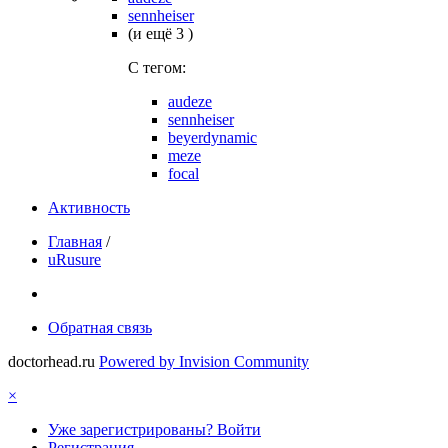
sennheiser
(и ещё 3 )
C тегом:
audeze
sennheiser
beyerdynamic
meze
focal
Активность
Главная
/
uRusure
Обратная связь
doctorhead.ru
Powered by Invision Community
×
Уже зарегистрированы? Войти
Регистрация