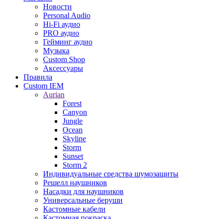
Новости
Personal Audio
Hi-Fi аудио
PRO аудио
Гейминг аудио
Музыка
Custom Shop
Аксессуары
Правила
Custom IEM
Aurian
Forest
Canyon
Jungle
Ocean
Skyline
Storm
Sunset
Storm 2
Индивидуальные средства шумозащиты
Решелл наушников
Насадки для наушников
Универсальные беруши
Кастомные кабели
Кастомная покраска