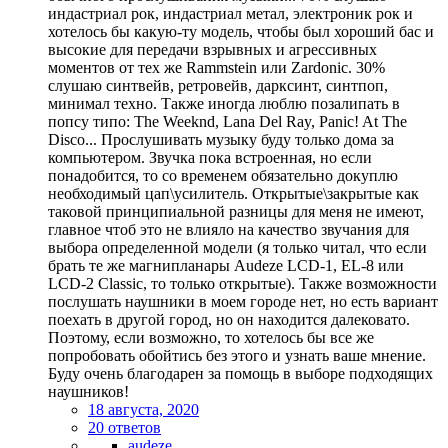
индастриал рок, индастриал метал, электроник рок и
хотелось бы какую-ту модель, чтобы был хороший бас и
высокие для передачи взрывных и агрессивных
моментов от тех же Rammstein или Zardonic. 30%
слушаю синтвейв, ретровейв, дарксинт, синтпоп,
минимал техно. Также иногда люблю позалипать в
попсу типо: The Weeknd, Lana Del Ray, Panic! At The
Disco... Прослушивать музыку буду только дома за
компьютером. Звучка пока встроенная, но если
понадобится, то со временем обязательно докуплю
необходимый цап\усилитель. Открытые\закрытые как
таковой принципиальной разницы для меня не имеют,
главное чтоб это не влияло на качество звучания для
выбора определенной модели (я только читал, что если
брать те же магнипланары Audeze LCD-1, EL-8 или
LCD-2 Classic, то только открытые). Также возможности
послушать наушники в моем городе нет, но есть вариант
поехать в другой город, но он находится далековато.
Поэтому, если возможно, то хотелось бы все же
попробовать обойтись без этого и узнать ваше мнение.
Буду очень благодарен за помощь в выборе подходящих
наушников!
18 августа, 2020
20 ответов
audeze