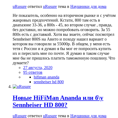
uRusure
ответил
uRusure
тема в
Наушники для дома
Не показатель, особенно на вторичном рынке и с учётом
жанровых предпочтений. Кстати, 800 там есть в
диапазоне 33-36, а 800s - 45, во втором случае , правда,
без доставки, но можно попробовать оговорить. За 55
800s есть с доставкой. Хотя вы знаете, сейчас посмотрел
Sennheiser 800S на Авито и походу нашел вариант о
котором вы говорили за 55000р. В общем, у меня есть
тетя с России и я думаю я бы мог ее попросить купить
их и переслать мне по почте. Я думаю в таком случае
мне бы не пришлось платить таможенную пошлину. Что
думаете?
27 августа, 2020
95 ответов
hifiman ananda
sennheiser hd 800
Новые HiFiMan Ananda или б\у
Sennheiser HD 800?
uRusure
ответил
uRusure
тема в
Наушники для дома