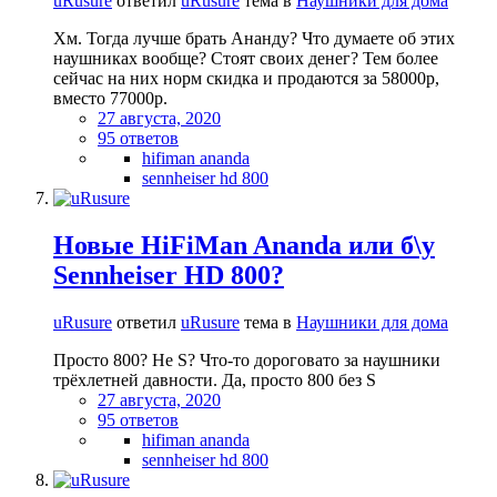
uRusure
ответил
uRusure
тема в
Наушники для дома
Хм. Тогда лучше брать Ананду? Что думаете об этих
наушниках вообще? Стоят своих денег? Тем более
сейчас на них норм скидка и продаются за 58000р,
вместо 77000р.
27 августа, 2020
95 ответов
hifiman ananda
sennheiser hd 800
Новые HiFiMan Ananda или б\у
Sennheiser HD 800?
uRusure
ответил
uRusure
тема в
Наушники для дома
Просто 800? Не S? Что-то дороговато за наушники
трёхлетней давности. Да, просто 800 без S
27 августа, 2020
95 ответов
hifiman ananda
sennheiser hd 800