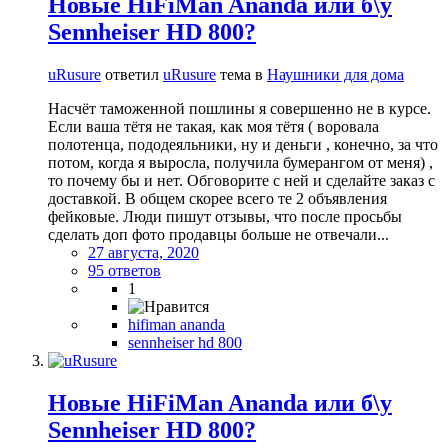
Новые HiFiMan Ananda или б\у
Sennheiser HD 800?
uRusure
ответил
uRusure
тема в
Наушники для дома
Насчёт таможенной пошлины я совершенно не в курсе.
Если ваша тётя не такая, как моя тётя ( воровала
полотенца, пододеяльники, ну и деньги , конечно, за что
потом, когда я выросла, получила бумерангом от меня) ,
то почему бы и нет. Обговорите с ней и сделайте заказ с
доставкой. В общем скорее всего те 2 объявления
фейковые. Люди пишут отзывы, что после просьбы
сделать доп фото продавцы больше не отвечали...
27 августа, 2020
95 ответов
1
hifiman ananda
sennheiser hd 800
Новые HiFiMan Ananda или б\у
Sennheiser HD 800?