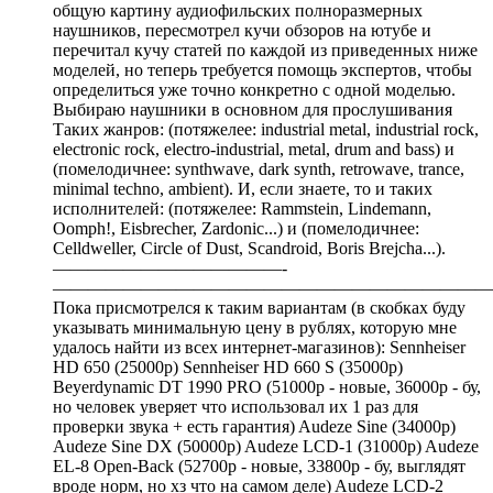
общую картину аудиофильских полноразмерных
наушников, пересмотрел кучи обзоров на ютубе и
перечитал кучу статей по каждой из приведенных ниже
моделей, но теперь требуется помощь экспертов, чтобы
определиться уже точно конкретно с одной моделью.
Выбираю наушники в основном для прослушивания
Таких жанров: (потяжелее: industrial metal, industrial rock,
electronic rock, electro-industrial, metal, drum and bass) и
(помелодичнее: synthwave, dark synth, retrowave, trance,
minimal techno, ambient). И, если знаете, то и таких
исполнителей: (потяжелее: Rammstein, Lindemann,
Oomph!, Eisbrecher, Zardonic...) и (помелодичнее:
Celldweller, Circle of Dust, Scandroid, Boris Brejcha...).
—————————————-
—————————————————————————
Пока присмотрелся к таким вариантам (в скобках буду
указывать минимальную цену в рублях, которую мне
удалось найти из всех интернет-магазинов): Sennheiser
HD 650 (25000р) Sennheiser HD 660 S (35000р)
Beyerdynamic DT 1990 PRO (51000р - новые, 36000р - бу,
но человек уверяет что использовал их 1 раз для
проверки звука + есть гарантия) Audeze Sine (34000р)
Audeze Sine DX (50000р) Audeze LCD-1 (31000р) Audeze
EL-8 Open-Back (52700р - новые, 33800р - бу, выглядят
вроде норм, но хз что на самом деле) Audeze LCD-2