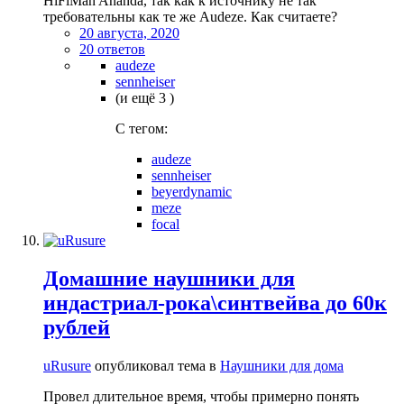
HiFiMan Ananda, так как к источнику не так
требовательны как те же Audeze. Как считаете?
20 августа, 2020
20 ответов
audeze
sennheiser
(и ещё 3 )
C тегом:
audeze
sennheiser
beyerdynamic
meze
focal
Домашние наушники для
индастриал-рока\синтвейва до 60к
рублей
uRusure
опубликовал тема в
Наушники для дома
Провел длительное время, чтобы примерно понять