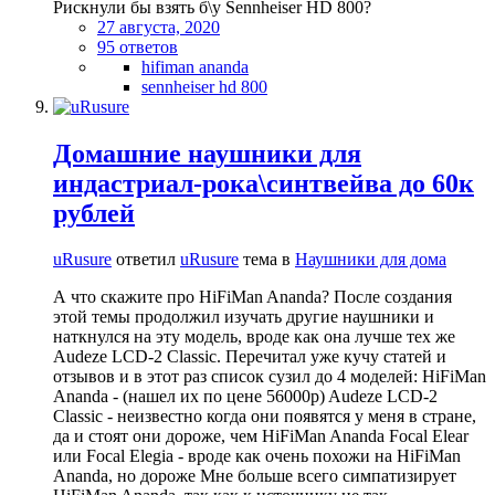
Рискнули бы взять б\у Sennheiser HD 800?
27 августа, 2020
95 ответов
hifiman ananda
sennheiser hd 800
Домашние наушники для
индастриал-рока\синтвейва до 60к
рублей
uRusure
ответил
uRusure
тема в
Наушники для дома
А что скажите про HiFiMan Ananda? После создания
этой темы продолжил изучать другие наушники и
наткнулся на эту модель, вроде как она лучше тех же
Audeze LCD-2 Classic. Перечитал уже кучу статей и
отзывов и в этот раз список сузил до 4 моделей: HiFiMan
Ananda - (нашел их по цене 56000р) Audeze LCD-2
Classic - неизвестно когда они появятся у меня в стране,
да и стоят они дороже, чем HiFiMan Ananda Focal Elear
или Focal Elegia - вроде как очень похожи на HiFiMan
Ananda, но дороже Мне больше всего симпатизирует