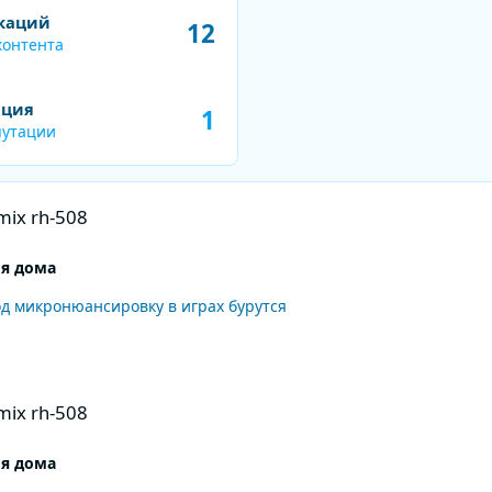
нта
каций
12
контента
ация
1
путации
ix rh-508
я дома
д микронюансировку в играх бурутся
ix rh-508
я дома