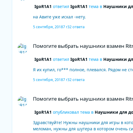
IgoR1A1
ответил
IgoR1A1
тема в
Наушники дл
на Авите уже искал -нету.
5 сентября, 2018
7 г
32 ответа
Помогите выбрать наушники взамен Ritmix rh-508
Помогите выбрать наушники взамен Ritm
IgoR1A1
ответил
IgoR1A1
тема в
Наушники дл
Я их купил, го*** полное, плевался. Рядом не сто
5 сентября, 2018
7 г
32 ответа
Помогите выбрать наушники взамен Ritmix rh-508
Помогите выбрать наушники взамен Ritm
IgoR1A1
опубликовал тема в
Наушники для д
Здравствуйте! Нужны наушники для игры в которой качественный звук (нужно слышать максимальный набор слабых звуков/шорохов на больших расстояниях). Я не
меломан, нужны для шутера в котором очень сил