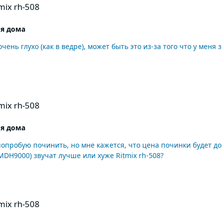
ix rh-508
я дома
ень глухо (как в ведре), может быть это из-за того что у меня зву
ix rh-508
я дома
 MDH9000) звучат лучше или хуже Ritmix rh-508?
ix rh-508