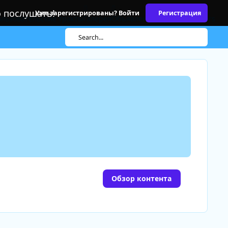
о послушать!
Уже зарегистрированы? Войти
Регистрация
льзовательские тракты
Галерея
Объявления
Topic Moderators
Search...
Обзор контента