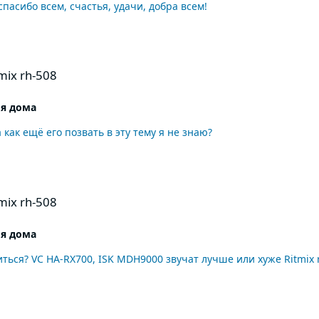
спасибо всем, счастья, удачи, добра всем!
ix rh-508
я дома
ак ещё его позвать в эту тему я не знаю?
ix rh-508
я дома
ться? VC HA-RX700, ISK MDH9000 звучат лучше или хуже Ritmix 