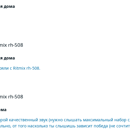
я дома
ix rh-508
я дома
яли с Ritmix rh-508.
ix rh-508
ома
ьно, от того насколько ты слышишь зависит победа (не сочтите