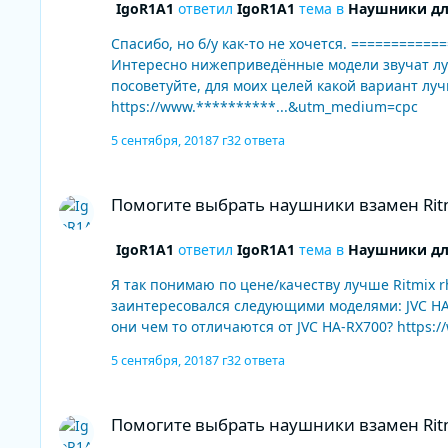
IgoR1A1
ответил
IgoR1A1
тема в
Наушники дл
Спасибо, но б/у как-то не хочется. ======================================== Повторюсь: Я так понимаю по цене/качеству лучше Ritmix rh-508 уже не найти?
Интересно нижеприведённые модели звучат лучше Ritmix rh-508? Пробежался по форуму, заинтересовался следу
посоветуйте, для моих целей какой вариант лучше взять? В продаже есть ещё JVC HA-RX700-E, они чем то отли
https://www.**********...&utm_medium=cpc
5 сентября, 2018
7 г
32 ответа
Помогите выбрать наушники взамен Ritmix rh-508
Помогите выбрать наушники взамен Ritm
IgoR1A1
ответил
IgoR1A1
тема в
Наушники дл
Я так понимаю по цене/качеству лучше Ritmix rh-508 у
заинтересовался следующими моделями: JVC HA-RX700, ISK MD
они чем то от
5 сентября, 2018
7 г
32 ответа
Помогите выбрать наушники взамен Ritmix rh-508
Помогите выбрать наушники взамен Ritm