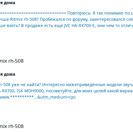
я дома
ющими моделями: JVC HA-RX700, ISK MDH9000,
чаются от JVC HA-RX700?
ix rh-508
я дома
же не найти? Интересно нижеприведённые модели звучат лучше Ritmix rh-
H9000, посоветуйте, для моих целей какой вариант лучше взять? В продаже есть
личаются от JVC HA-RX700? https://www.**********...&utm_medium=cpc
ix rh-508