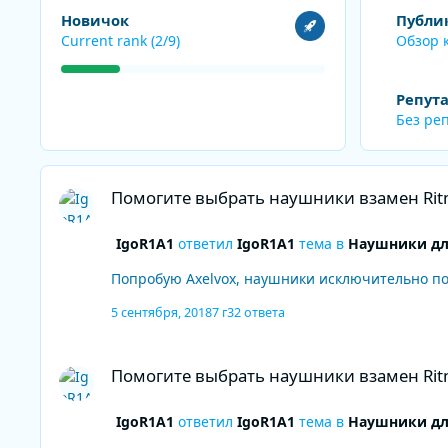
Посмотреть все
Обзор конте
Новичок
Публи
Current rank (2/9)
Обзор 
Репут
Без ре
Помогите выбрать наушники взамен Ritmix rh-508
Помогите выбрать наушники взамен Ritm
IgoR1A1
ответил
IgoR1A1
тема в
Наушники дл
Попробую Axelvox, наушники исключительно по
5 сентября, 2018
7 г
32 ответа
Помогите выбрать наушники взамен Ritmix rh-508
Помогите выбрать наушники взамен Ritm
IgoR1A1
ответил
IgoR1A1
тема в
Наушники дл