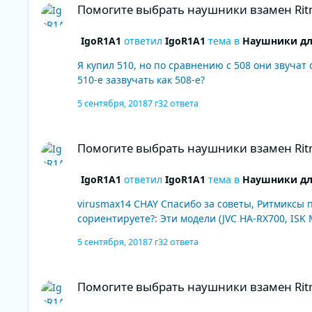
Помогите выбрать наушники взамен Ritm
IgoR1A1
ответил
IgoR1A1
тема в
Наушники дл
Я купил 510, но по сравнению с 508 они звучат оч
510-е зазвучать как 508-е?
5 сентября, 2018
7 г
32 ответа
Помогите выбрать наушники взамен Ritmix rh-508
Помогите выбрать наушники взамен Ritm
IgoR1A1
ответил
IgoR1A1
тема в
Наушники дл
virusmax14 CHAY Спасибо за советы, Ритмиксы попробую починить, но мне кажется, что цена починки будет дороже новых. А по следующему вопросу не
сориентируете?: Эти модели (JVC HA-RX700, ISK
5 сентября, 2018
7 г
32 ответа
Помогите выбрать наушники взамен Ritmix rh-508
Помогите выбрать наушники взамен Ritm