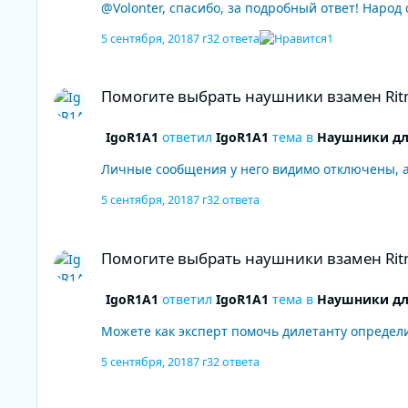
@Volonter, спасибо, за подробный ответ! Народ 
5 сентября, 2018
7 г
32 ответа
1
Помогите выбрать наушники взамен Ritmix rh-508
Помогите выбрать наушники взамен Ritm
IgoR1A1
ответил
IgoR1A1
тема в
Наушники дл
Личные сообщения у него видимо отключены, а к
5 сентября, 2018
7 г
32 ответа
Помогите выбрать наушники взамен Ritmix rh-508
Помогите выбрать наушники взамен Ritm
IgoR1A1
ответил
IgoR1A1
тема в
Наушники дл
Можете как эксперт помочь дилетанту определи
5 сентября, 2018
7 г
32 ответа
Помогите выбрать наушники взамен Ritmix rh-508