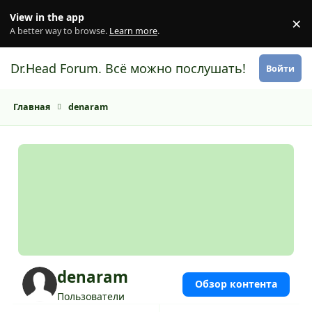
Перейти к содержанию
View in the app
×
Di
A better way to browse.
Learn more
.
Dr.Head Forum. Всё можно послушать!
Войти
Главная
denaram
denaram
Обзор контента
Пользователи