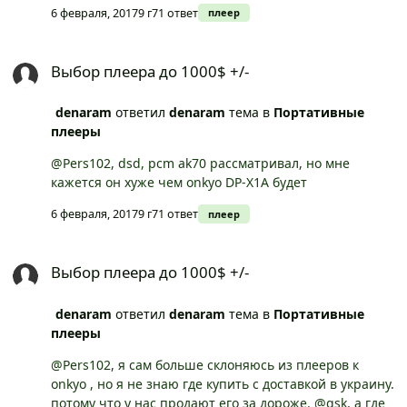
японцы ведь делают, не думаю что они плохо
6 февраля, 2017
9 г
71 ответ
плеер
разбираются
Выбор плеера до 1000$ +/-
Выбор плеера до 1000$ +/-
denaram
ответил
denaram
тема в
Портативные
плееры
@Pers102, dsd, pcm ak70 рассматривал, но мне
кажется он хуже чем onkyo DP-X1А будет
6 февраля, 2017
9 г
71 ответ
плеер
Выбор плеера до 1000$ +/-
Выбор плеера до 1000$ +/-
denaram
ответил
denaram
тема в
Портативные
плееры
@Pers102, я сам больше склоняюсь из плееров к
onkyo , но я не знаю где купить с доставкой в украину.
потому что у нас продают его за дороже. @qsk, а где