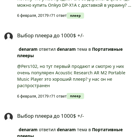
можно купить Onkyo DP-X1А с доставкой в украину? он
не хуже ак300?
6 февраля, 2017
9 г
71 ответ
плеер
Выбор плеера до 1000$ +/-
Выбор плеера до 1000$ +/-
denaram
ответил
denaram
тема в
Портативные
плееры
@Pers102, но тут первый продают и смотрю у них
очень популярен Acoustic Research AR M2 Portable
Music Player это хороший плеер? у нас он не
распространен
6 февраля, 2017
9 г
71 ответ
плеер
Выбор плеера до 1000$ +/-
Выбор плеера до 1000$ +/-
denaram
ответил
denaram
тема в
Портативные
плееры