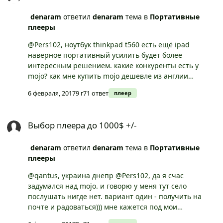
denaram
ответил
denaram
тема в
Портативные
плееры
@Pers102, ноутбук thinkpad t560 есть ещё ipad
наверное портативный усилить будет более
интересным решением. какие конкуренты есть у
mojo? как мне купить mojo дешевле из англии
например или ещё откудато заказать?
6 февраля, 2017
9 г
71 ответ
плеер
Выбор плеера до 1000$ +/-
Выбор плеера до 1000$ +/-
denaram
ответил
denaram
тема в
Портативные
плееры
@qantus, украина днепр @Pers102, да я счас
задумался над mojo. и говорю у меня тут село
послушать нигде нет. вариант один - получить на
почте и радоваться))) мне кажется под мои
потребности в полне. и цена устраивает. я смогу этот