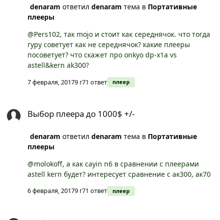
denaram
ответил
denaram
тема в
Портативные
плееры
@Pers102, так mojo и стоит как середнячок. что тогда
гуру советует как не середнячок? какие плееры
посоветует? что скажет про onkyo dp-x1a vs
astell&kern ak300?
7 февраля, 2017
9 г
71 ответ
плеер
Выбор плеера до 1000$ +/-
Выбор плеера до 1000$ +/-
denaram
ответил
denaram
тема в
Портативные
плееры
@molokoff, а как cayin n6 в сравнении с плеерами
astell kern будет? интересует сравнение с ак300, ак70
6 февраля, 2017
9 г
71 ответ
плеер
Выбор плеера до 1000$ +/-