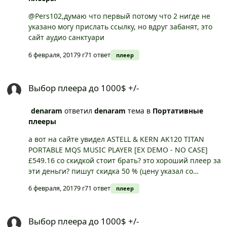
@Pers102,думаю что первый потому что 2 нигде не
указано могу прислать ссылку, но вдруг забанят, это
сайт аудио санктуари
6 февраля, 2017
9 г
71 ответ
плеер
Выбор плеера до 1000$ +/-
Выбор плеера до 1000$ +/-
denaram
ответил
denaram
тема в
Портативные
плееры
а вот на сайте увидел ASTELL & KERN AK120 TITAN
PORTABLE MQS MUSIC PLAYER [EX DEMO - NO CASE]
£549.16 со скидкой стоит брать? это хороший плеер за
эти деньги? пишут скидка 50 % (цену указал со
скидкой)
6 февраля, 2017
9 г
71 ответ
плеер
Выбор плеера до 1000$ +/-
Выбор плеера до 1000$ +/-