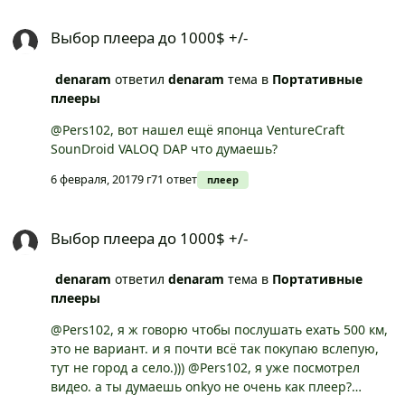
Выбор плеера до 1000$ +/-
Выбор плеера до 1000$ +/-
denaram
ответил
denaram
тема в
Портативные
плееры
@Pers102, вот нашел ещё японца VentureCraft
SounDroid VALOQ DAP что думаешь?
6 февраля, 2017
9 г
71 ответ
плеер
Выбор плеера до 1000$ +/-
Выбор плеера до 1000$ +/-
denaram
ответил
denaram
тема в
Портативные
плееры
@Pers102, я ж говорю чтобы послушать ехать 500 км,
это не вариант. и я почти всё так покупаю вслепую,
тут не город а село.))) @Pers102, я уже посмотрел
видео. а ты думаешь onkyo не очень как плеер?