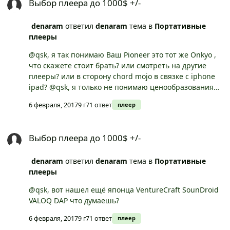
Выбор плеера до 1000$ +/-
denaram
ответил
denaram
тема в
Портативные
плееры
@qsk, я так понимаю Ваш Pioneer это тот же Onkyo ,
что скажете стоит брать? или смотреть на другие
плееры? или в сторону chord mojo в связке с iphone
ipad? @qsk, я только не понимаю ценообразования
на onkyo у меня в стране 1000, на спам 550
6 февраля, 2017
9 г
71 ответ
плеер
Выбор плеера до 1000$ +/-
Выбор плеера до 1000$ +/-
denaram
ответил
denaram
тема в
Портативные
плееры
@qsk, вот нашел ещё японца VentureCraft SounDroid
VALOQ DAP что думаешь?
6 февраля, 2017
9 г
71 ответ
плеер