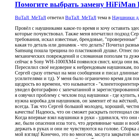
Помогите выбрать замену HiFiMan E
BuTaJl_MeTaJl
ответил
BuTaJl_MeTaJl
тема в
Наушники д
Провёл с наушниками какое-то время и хочу оставить зд
которые почувствовал. Также меня впечатлил подход Серг
требования, искал известные, брендовые, "проверенные" 
какая то деталь или динамик - что делать? Почитал разн
Samsung пошла трещина по пластиковой душке. Отнес по 
механических повреждений и сломанная пополам та дужка
сейчас в Sony WH-1000XM4 появился свист, когда они вкл
Пересилил своё недоверие к небрендовым наушникам, поч
Сергей сразу отвечал на мои сообщения и писал длинны
усилителями и тд). У меня было ограничено время для пок
щедрость во времени, что называется - "клиентоориентир
увидел фотографию с запечатанной и зарегистрированной 
я озвучил проблему с чехлом под наушники - где купить, к
нужна коробка для наушников, он заменит её на жёсткий,
всегда. Так что Сергей большой молодец, хороший, честн
качества! Надеюсь, что он сможет раскрыть потенциал с
Когда впервые взял наушники в руки - удивился, что они
же, были опасения изза того, что деревянные чаши и во
держать в руках и они не чувствуются на голове. Сборка 
мой взгляд! Конечно, это во многом, заслуга закрытой к