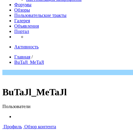
Форумы
Обзоры
Пользовательские тракты
Галерея
Объявления
Портал
Активность
Главная
/
BuTaJl_MeTaJl
BuTaJl_MeTaJl
Пользователи
Профиль
Обзор контента