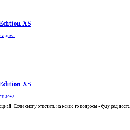
dition XS
ля дома
dition XS
ля дома
цией! Если смогу ответить на какие то вопросы - буду рад поста