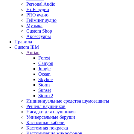
Personal Audio
Hi-Fi аудио
PRO аудио
Гейминг аудио
Музыка
Custom Shop
Аксессуары
Правила
Custom IEM
Aurian
Forest
Canyon
Jungle
Ocean
Skyline
Storm
Sunset
Storm 2
Индивидуальные средства шумозащиты
Решелл наушников
Насадки для наушников
Универсальные беруши
Кастомные кабели
Кастомная покраска
Кастомизация микрофонов