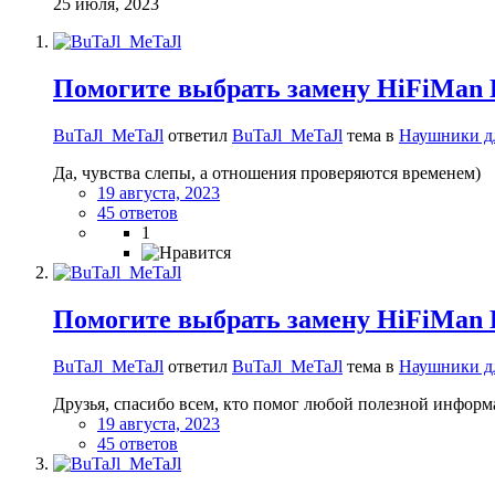
25 июля, 2023
Помогите выбрать замену HiFiMan E
BuTaJl_MeTaJl
ответил
BuTaJl_MeTaJl
тема в
Наушники д
Да, чувства слепы, а отношения проверяются временем)
19 августа, 2023
45 ответов
1
Помогите выбрать замену HiFiMan E
BuTaJl_MeTaJl
ответил
BuTaJl_MeTaJl
тема в
Наушники д
Друзья, спасибо всем, кто помог любой полезной информа
19 августа, 2023
45 ответов