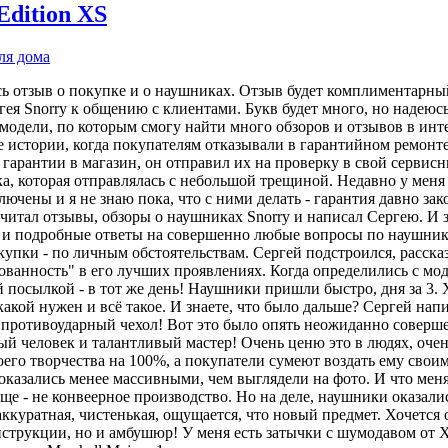
dition XS
ля дома
есь отзыв о покупке и о наушниках. Отзыв будет комплиментарн
ея Snorry к общению с клиентами. Букв будет много, но надеюсь
модели, по которым смогу найти много обзоров и отзывов в инте
ые истории, когда покупателям отказывали в гарантийном ремон
гарантии в магазин, он отправил их на проверку в свой сервисн
, которая отправлялась с небольшой трещиной. Недавно у меня 
ючены и я не знаю пока, что с ними делать - гарантия давно зак
итал отзывы, обзоры о наушниках Snorry и написал Сергею. И з
е и подробные ответы на совершенно любые вопросы по наушник
упки - по личным обстоятельствам. Сергей подстроился, рассказ
ованность" в его лучших проявлениях. Когда определились с мод
посылкой - в тот же день! Наушники пришли быстро, дня за 3. Х
акой нужен и всё такое. И знаете, что было дальше? Сергей напис
 противоударный чехол! Вот это было опять неожиданно соверше
ый человек и талантливый мастер! Очень ценю это в людях, очен
воего творчества на 100%, а покупатели сумеют воздать ему св
 оказались менее массивными, чем выглядели на фото. И что мен
обще - не конвеерное производство. Но на деле, наушники оказа
аккуратная, чистенькая, ощущается, что новый предмет. Хочется
онструкции, но и амбушюр! У меня есть затычки с шумодавом от