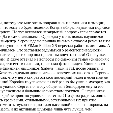
ый, потому что мне очень понравились и наушники и эмоции,
, что кому-то будет полезно: Когда выбирал наушники под свои
рнете. Но тут оставался незакрытый вопрос - если сломается
те. Да и сам сталкивался. Однажды у моих новых наушников
ый-центр. Через неделю пришло письмо с отказом ремонта изза
в наушниках HiFiMan Edition XS перестал работать динамик. А
ончилась. Это заставило задуматься о ремонтопригодности.
наете, я до сих пор под приятным впечатлением! О покупке.
ам. И даже отвечал на вопросы по смежным темам (синергия с
ал, что есть в наличии, присылал фото и видео. Удивила его
ификацией наушников (кабель, чаши и тд), после оплаты, я
очется отдельно дополнить о человеческих качествах Сергея -
ал, что у него как раз остался последний чехол и если мне не
нно! Коробка то упаковочная всё равно бы ушла в мусорку, как
ь уважаю Сергея по итогу общения и благодарен ему за его
оим уважением и большим количеством покупок! О наушниках.
я крайне приятно удивило - эстетика! По фотографиям, опять
лись красивыми, стильньными, эстетичными! Их приятно
 отметить звукоизоляцию - для пассивной она очень хороша, на
 Xiaomi и их активный шумодав лишь чуть лучше, чем