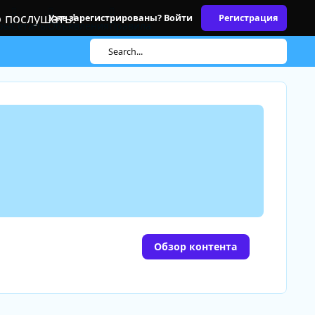
о послушать!
Уже зарегистрированы? Войти
Регистрация
ры
Сетапы
Объявления
Правила
Search...
Обзор контента