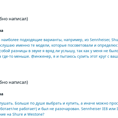
бно написал)
ра
ь наиболее подходящие варианты, например, из Sennheiser, Shu
слушаю именно те модели, которые посоветовали и определюсь. 
обой разницы в звуке я вряд ли услышу, так как у меня не был
ше. @инженер, я и пытаюсь сузить этот круг с вашей помощью. Sennheiser IE 8, Senn
аушников арматурный динамик. Может в них не мегадетальная
бно написал)
ра
Больше по душе выбрать и купить, а иначе можно просто не определиться. Наушн
ван. Sennheiser IE8 или IE80? Хочется, чтобы присутствовал бас в наушниках,
ие на Shure и Westone?