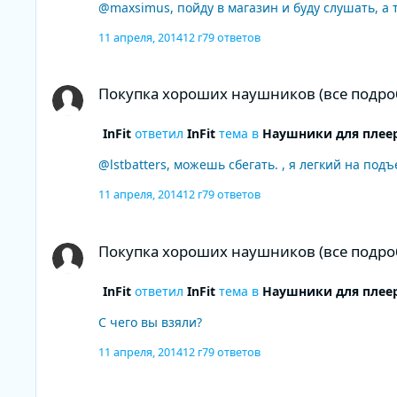
@maxsimus, пойду в магазин и буду слушать, а 
11 апреля, 2014
12 г
79 ответов
Покупка хороших наушников (все подробно написал)
Покупка хороших наушников (все подро
InFit
ответил
InFit
тема в
Наушники для плее
@lstbatters, можешь сбегать. , я легкий на под
11 апреля, 2014
12 г
79 ответов
Покупка хороших наушников (все подробно написал)
Покупка хороших наушников (все подро
InFit
ответил
InFit
тема в
Наушники для плее
С чего вы взяли?
11 апреля, 2014
12 г
79 ответов
Покупка хороших наушников (все подробно написал)