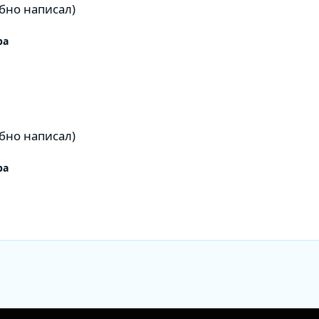
бно написал)
ра
бно написал)
ра