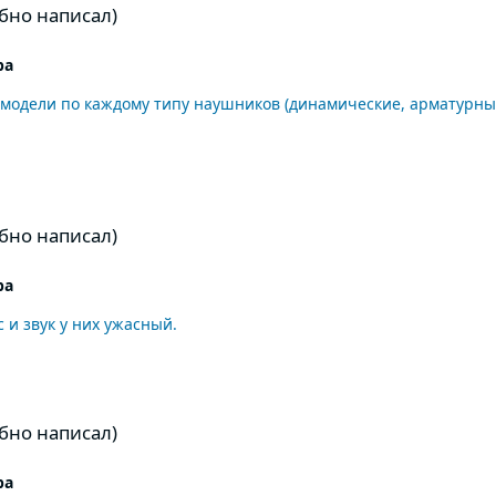
бно написал)
ра
модели по каждому типу наушников (динамические, арматурные
бно написал)
ра
 и звук у них ужасный.
бно написал)
ра