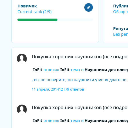
Посмотреть все
Обзор конте
Новичок
Публи
Current rank (2/9)
Обзор 
Репут
Без ре
Покупка хороших наушников (все подробно написал)
Покупка хороших наушников (все подро
InFit
ответил
InFit
тема в
Наушники для плее
, вы не поверите, но наушники у меня долго не 
11 апреля, 2014
12 г
79 ответов
Покупка хороших наушников (все подробно написал)
Покупка хороших наушников (все подро
InFit
ответил
InFit
тема в
Наушники для плее