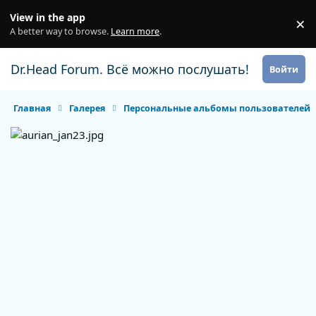
Перейти к содержанию
View in the app
×
Di
A better way to browse.
Learn more
.
Dr.Head Forum. Всё можно послушать!
Войти
Главная
Галерея
Персональные альбомы пользователей