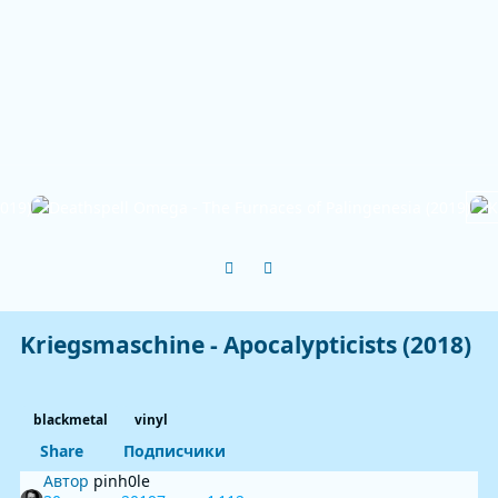
Previous carousel slide
Next carousel slide
Kriegsmaschine - Apocalypticists (2018)
blackmetal
vinyl
Share
Подписчики
Автор
pinh0le