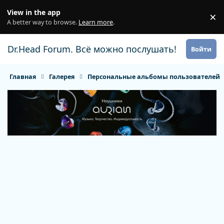
Перейти к содержанию
View in the app
×
Di
A better way to browse.
Learn more
.
Dr.Head Forum. Всё можно послушать!
Войти
Главная
Галерея
Персональные альбомы пользователей