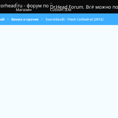
Dr.Head Forum. Всё можно п
Магазин
Правила
Custom IEM
Форумы
Обзоры
Пользов
лей
Винил и прочее
Svartidauði - Flesh Cathedral (2012)