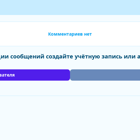
Комментариев нет
ии сообщений создайте учётную запись или 
вателя
лей
Винил и прочее
Svartidauði - Flesh Cathedral (2012)