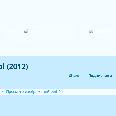
Previous carousel slide
Next carousel slide
l (2012)
Share
Подписчики
Просмотр изображений pinh0le