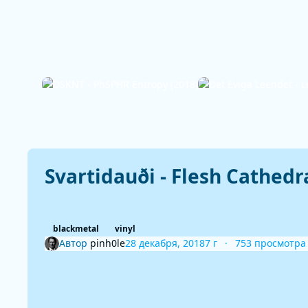
Svartidauði - Flesh Cathedra
blackmetal
vinyl
Автор
pinh0le
28 декабря, 2018
7 г
753 просмотра