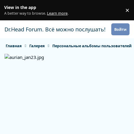
Перейти к содержанию
View in the app
×
Di
A better way to browse.
Learn more
.
Dr.Head Forum. Всё можно послушать!
Войти
Главная
Галерея
Персональные альбомы пользователей