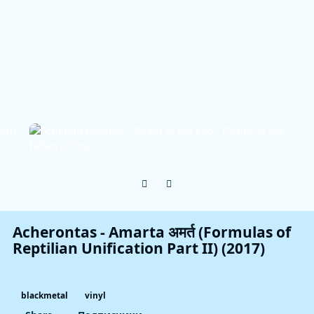
Previous carousel slide
Next carousel slide
Acherontas - Amarta अमर्त (Formulas of
Reptilian Unification Part II) (2017)
blackmetal
vinyl