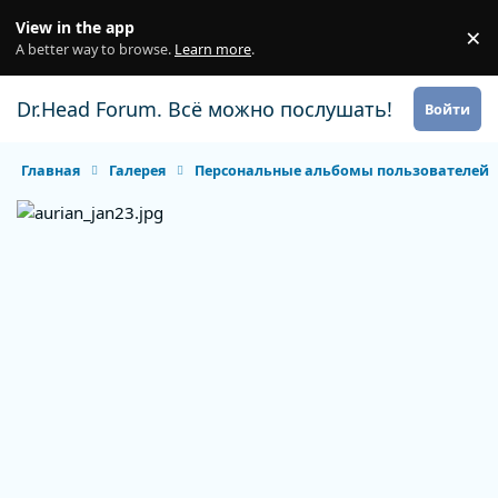
Перейти к содержанию
View in the app
×
Di
A better way to browse.
Learn more
.
Dr.Head Forum. Всё можно послушать!
Войти
Главная
Галерея
Персональные альбомы пользователей