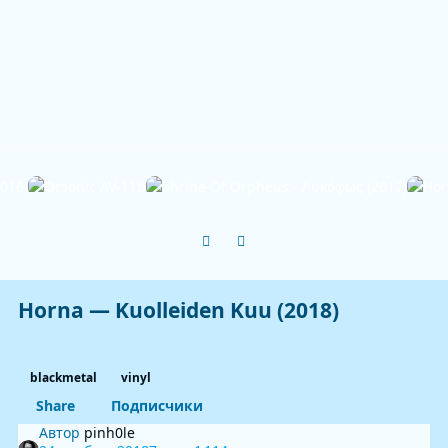
Previous carousel slide
Next carousel slide
Horna — Kuolleiden Kuu (2018)
blackmetal
vinyl
Share
Подписчики
Автор
pinh0le