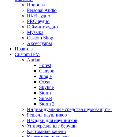
Новости
Personal Audio
Hi-Fi аудио
PRO аудио
Гейминг аудио
Музыка
Custom Shop
Аксессуары
Правила
Custom IEM
Aurian
Forest
Canyon
Jungle
Ocean
Skyline
Storm
Sunset
Storm 2
Индивидуальные средства шумозащиты
Решелл наушников
Насадки для наушников
Универсальные беруши
Кастомные кабели
Кастомная покраска