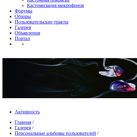
Кастомизация микрофонов
Форумы
Обзоры
Пользовательские тракты
Галерея
Объявления
Портал
Активность
Главная
/
Галерея
/
Персональные альбомы пользователей
/