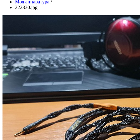
Моя аппаратура
/
222330.jpg