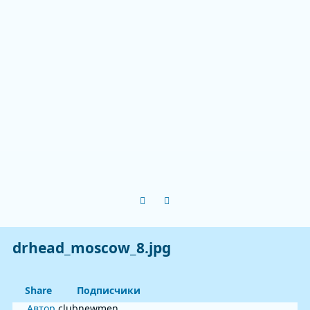
Previous carousel slide
Next carousel slide
drhead_moscow_8.jpg
Share
Подписчики
Автор
clubnewmen