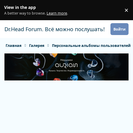
Перейти к содержанию
View in the app
×
Di
A better way to browse.
Learn more
.
Dr.Head Forum. Всё можно послушать!
Войти
Главная
Галерея
Персональные альбомы пользователей