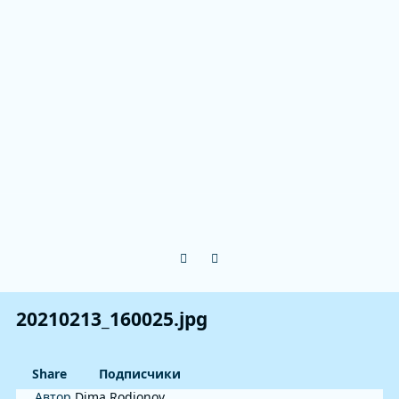
Previous carousel slide
Next carousel slide
20210213_160025.jpg
Share
Подписчики
Автор
Dima Rodionov