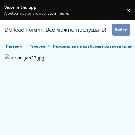
Перейти к содержанию
View in the app
×
Di
A better way to browse.
Learn more
.
Dr.Head Forum. Всё можно послушать!
Войти
Главная
Галерея
Персональные альбомы пользователей