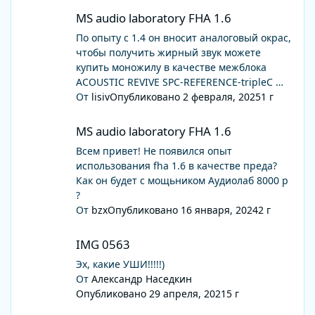
MS audio laboratory FHA 1.6
MS audio laboratory FHA 1.6
По опыту с 1.4 он вносит аналоговый окрас,
чтобы получить жирный звук можете
купить моножилу в качестве межблока
ACOUSTIC REVIVE SPC-REFERENCE-tripleC
От
lisiv
Опубликовано
2 февраля, 2025
1 г
Если же жира хватает, то их гибридных
MS audio laboratory FHA 1.6
межблоков досаточно
MS audio laboratory FHA 1.6
Всем привет! Не появился опыт
использования fha 1.6 в качестве преда?
Как он будет с мощьником Аудиолаб 8000 р
?
От
bzx
Опубликовано
16 января, 2024
2 г
IMG 0563
IMG 0563
Эх, какие УШИ!!!!!)
От
Александр Наседкин
Опубликовано
29 апреля, 2021
5 г