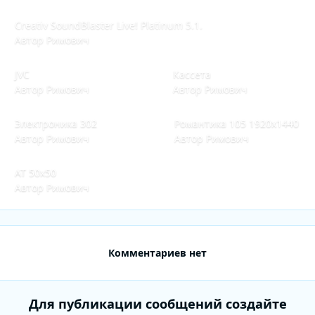
Creativ SoundBlaster Live! Platinum 5.1.
Creativ SoundBlaster Live! Platinum 5.1.
Автор
Римович
JVC
Кассета
JVC
Кассета
Автор
Римович
Автор
Римович
Электроника 302
Романтика 105 1920х1440
Электроника 302
Романтика 105 1920х1440
Автор
Римович
Автор
Римович
АТ 50х50
АТ 50х50
Автор
Римович
Комментариев нет
Для публикации сообщений создайте