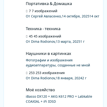
Портативка & Домашка
7 изображений
От Сергей Авласенко,
14 октября, 2025
14 окт
Техника - техника
Техника - техника
45 изображений
От Dima Rodionov,
13 марта, 2025
1 г
Наушники в картинках
Наушники в картинках
Фотографии и изображения
аудиоаппаратуры, созданные не мной
253 изображения
От Dima Rodionov,
18 января, 2024
2 г
Моё хозяйство
Моё хозяйство
iBasso DX120 + AKG K612 PRO + Labkable
COAXIAL + iFi IDSD