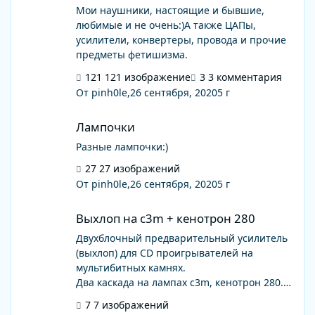
Мои наушники, настоящие и бывшие,
любимые и не очень:)А также ЦАПы,
усилители, конвертеры, провода и прочие
предметы фетишизма.
121 изображение
3 комментария
От pinh0le,
26 сентября, 2020
5 г
Лампочки
Лампочки
Разные лампочки:)
27 изображений
От pinh0le,
26 сентября, 2020
5 г
Выхлоп на c3m + кенотрон 280
Выхлоп на c3m + кенотрон 280
Двухблочный предварительный усилитель
(выхлоп) для CD проигрывателей на
мультибитных камнях.
Два каскада на лампах c3m, кенотрон 280.
Межкаскадные трансформаторы Sowter,
7 изображений
лайнаут Хашимото, силовой Tango.