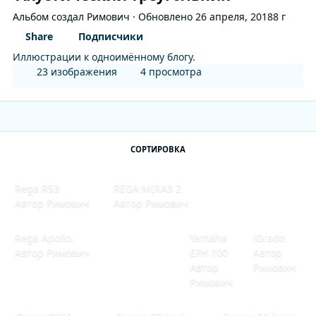
Альбом создал
Римович
· Обновлено
26 апреля, 2018
8 г
Share
Подписчики
Иллюстрации к одноимённому блогу.
23 изображения
4 просмотра
СОРТИРОВКА
Rega RS3
REGA MIRA3 2
Rega RS3
REGA MIRA3 2
Автор
Римович
Автор
Римович
Rega Apollo.
Yamaha EPH 100
iGrado
Rega Apollo.
Yamaha
iGrado
Автор
Римович
EPH 100
Автор
Автор
Римович
Римович
iBasso DX50
Cowon C2 back
Cowon C2 front