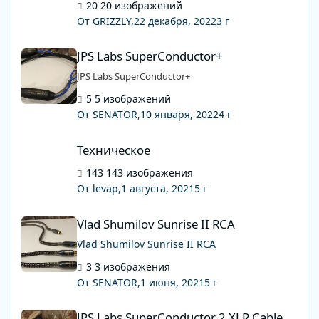
20 изображений
От GRIZZLY,
22 декабря, 2022
3 г
JPS Labs SuperConductor+
JPS Labs SuperConductor+
JPS Labs SuperConductor+
5 изображений
От SENATOR,
10 января, 2022
4 г
Техническое
Техническое
143 изображения
От levap,
1 августа, 2021
5 г
Vlad Shumilov Sunrise II RCA
Vlad Shumilov Sunrise II RCA
Vlad Shumilov Sunrise II RCA
3 изображения
От SENATOR,
1 июня, 2021
5 г
JPS Labs SuperConductor 2 XLR Cable
JPS Labs SuperConductor 2 XLR Cable