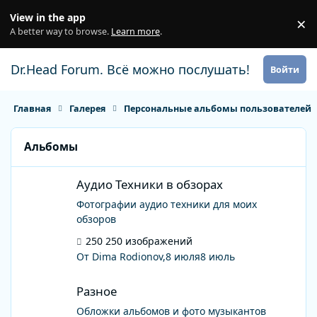
Перейти к содержанию
View in the app
×
Di
A better way to browse.
Learn more
.
Dr.Head Forum. Всё можно послушать!
Войти
Главная
Галерея
Персональные альбомы пользователей
Альбомы
Аудио Техники в обзорах
Аудио Техники в обзорах
Фотографии аудио техники для моих
обзоров
250 изображений
От Dima Rodionov,
8 июля
8 июль
Разное
Разное
Обложки альбомов и фото музыкантов