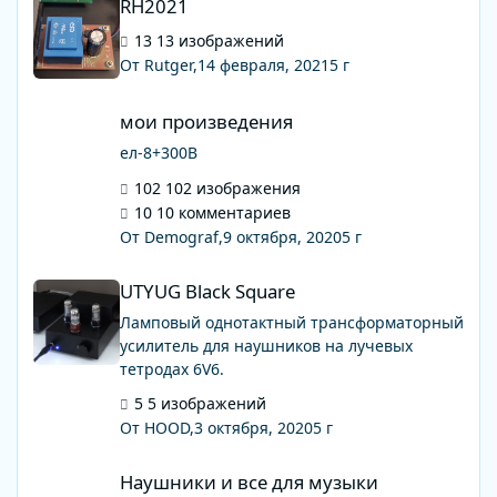
RH2021
13 изображений
От Rutger,
14 февраля, 2021
5 г
мои произведения
мои произведения
ел-8+300В
102 изображения
10 комментариев
От Demograf,
9 октября, 2020
5 г
UTYUG Black Square
UTYUG Black Square
Ламповый однотактный трансформаторный
усилитель для наушников на лучевых
тетродах 6V6.
5 изображений
От HOOD,
3 октября, 2020
5 г
Наушники и все для музыки
Наушники и все для музыки