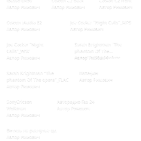
iBasso DX50
Cowon C2 back
Cowon C2 front
Автор
Римович
Автор
Римович
Автор
Римович
Cowon iAudio E2
Joe Cocker "Night Calls"_MP3
Cowon iAudio E2
Joe Cocker "Night Calls"_MP3
Автор
Римович
Автор
Римович
Joe Cocker "Night Calls"_WAV
Sarah Brightman "The phantom 
Joe Cocker "Night
Sarah Brightman "The
Calls"_WAV
phantom Of The
Автор
Римович
opera"_MP3 128кбитс
Автор
Римович
Sarah Brightman "The phantom Of The opera"_FLAC
Патефон
Sarah Brightman "The
Патефон
phantom Of The opera"_FLAC
Автор
Римович
Автор
Римович
SonyEricson Wolkman
Авторадио Газ 24
SonyEricson
Авторадио Газ 24
Wolkman
Автор
Римович
Автор
Римович
Витязь на распутье цв.
Витязь на распутье цв.
Автор
Римович