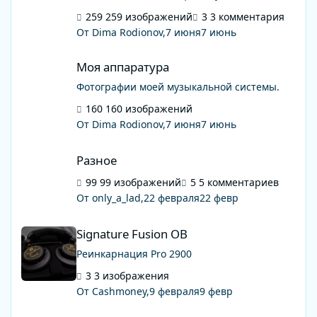
259 изображений
3 комментария
От Dima Rodionov,
7 июня
7 июнь
Моя аппаратура
Моя аппаратура
Фотографии моей музыкальной системы.
160 изображений
От Dima Rodionov,
7 июня
7 июнь
Разное
Разное
99 изображений
5 комментариев
От only_a_lad,
22 февраля
22 февр
Signature Fusion OB
Signature Fusion OB
Реинкарнация Pro 2900
3 изображения
От Cashmoney,
9 февраля
9 февр
Портативка & Домашка