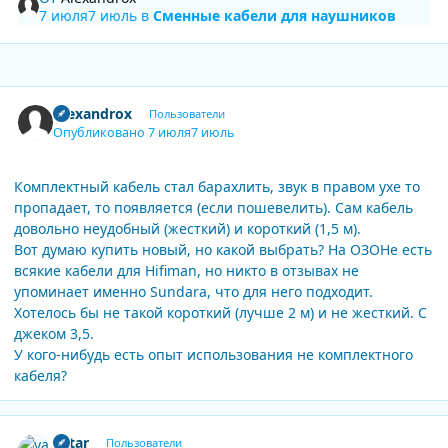
7 июля
7 июль
в
Сменные кабели для наушников
Author stats
Alexandrox
Пользователи
Опубликовано
7 июля
7 июль
Комплектный кабель стал барахлить, звук в правом ухе то
пропадает, то появляется (если пошевелить). Сам кабель
довольно неудобный (жесткий) и короткий (1,5 м).
Вот думаю купить новый, но какой выбрать? На ОЗОНе есть
всякие кабели для Hifiman, но никто в отзывах не
упоминает именно Sundara, что для него подходит.
Хотелось бы не такой короткий (лучше 2 м) и не жесткий. С
джеком 3,5.
У кого-нибудь есть опыт использования не комплектного
кабеля?
Author stats
yatar
Пользователи