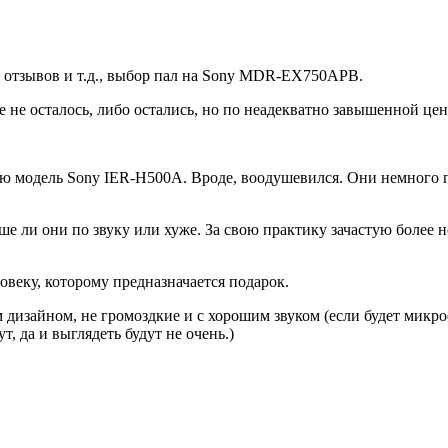
 отзывов и т.д., выбор пал на Sony MDR-EX750APB.
не осталось, либо остались, но по неадекватно завышенной цен
ю модель Sony IER-H500A. Вроде, воодушевился. Они немного по
учше ли они по звуку или хуже. За свою практику зачастую боле
ловеку, которому предназначается подарок.
м дизайном, не громоздкие и с хорошим звуком (если будет микро
, да и выглядеть будут не очень.)