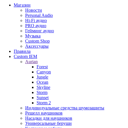
Магазин
Новости
Personal Audio
Hi-Fi аудио
PRO аудио
Гейминг аудио
Музыка
Custom Shop
Аксессуары
Правила
Custom IEM
Aurian
Forest
Canyon
Jungle
Ocean
Skyline
Storm
Sunset
Storm 2
Индивидуальные средства шумозащиты
Решелл наушников
Насадки для наушников
Универсальные беруши