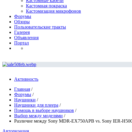
Кастомные кабели
Кастомная покраска
Кастомизация микрофонов
Форумы
Обзоры
Пользовательские тракты
Галерея
Объявления
Портал
Активность
Главная
/
Форумы
/
Наушники
/
Наушники для плеера
/
Помощь в выборе наушников
/
Выбор между моделями
/
Различие между Sony MDR-EX750APB vs. Sony IER-H50
Авторизация