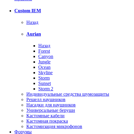
Custom IEM
Назад
Aurian
Назад
Forest
Canyon
Jungle
Ocean
Skyline
Storm
Sunset
Storm 2
Индивидуальные средства шумозащиты
Решелл наушников
Насадки для наушников
Универсальные беруши
Кастомные кабели
Кастомная покраска
Кастомизация микрофонов
Форумы