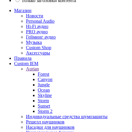
Только заголовки контента
Магазин
Новости
Personal Audio
Hi-Fi аудио
PRO аудио
Гейминг аудио
Музыка
Custom Shop
Аксессуары
Правила
Custom IEM
Aurian
Forest
Canyon
Jungle
Ocean
Skyline
Storm
Sunset
Storm 2
Индивидуальные средства шумозащиты
Решелл наушников
Насадки для наушников