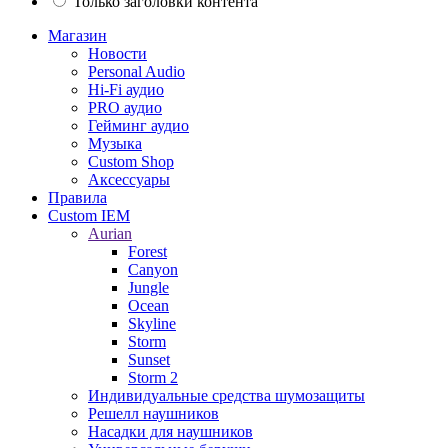
Только заголовки контента
Магазин
Новости
Personal Audio
Hi-Fi аудио
PRO аудио
Гейминг аудио
Музыка
Custom Shop
Аксессуары
Правила
Custom IEM
Aurian
Forest
Canyon
Jungle
Ocean
Skyline
Storm
Sunset
Storm 2
Индивидуальные средства шумозащиты
Решелл наушников
Насадки для наушников