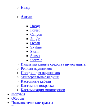
Назад
Aurian
Назад
Forest
Canyon
Jungle
Ocean
Skyline
Storm
Sunset
Storm 2
Индивидуальные средства шумозащиты
Решелл наушников
Насадки для наушников
Универсальные беруши
Кастомные кабели
Кастомная покраска
Кастомизация микрофонов
Форумы
Обзоры
Пользовательские тракты