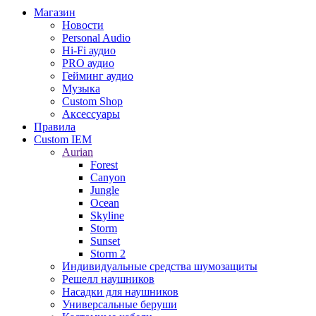
Магазин
Новости
Personal Audio
Hi-Fi аудио
PRO аудио
Гейминг аудио
Музыка
Custom Shop
Аксессуары
Правила
Custom IEM
Aurian
Forest
Canyon
Jungle
Ocean
Skyline
Storm
Sunset
Storm 2
Индивидуальные средства шумозащиты
Решелл наушников
Насадки для наушников
Универсальные беруши