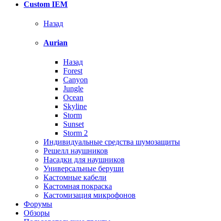
Custom IEM
Назад
Aurian
Назад
Forest
Canyon
Jungle
Ocean
Skyline
Storm
Sunset
Storm 2
Индивидуальные средства шумозащиты
Решелл наушников
Насадки для наушников
Универсальные беруши
Кастомные кабели
Кастомная покраска
Кастомизация микрофонов
Форумы
Обзоры