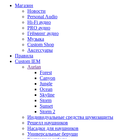
Магазин
Новости
Personal Audio
Hi-Fi аудио
PRO аудио
Гейминг аудио
Музыка
Custom Shop
Аксессуары
Правила
Custom IEM
Aurian
Forest
Canyon
Jungle
Ocean
Skyline
Storm
Sunset
Storm 2
Индивидуальные средства шумозащиты
Решелл наушников
Насадки для наушников
Универсальные беруши