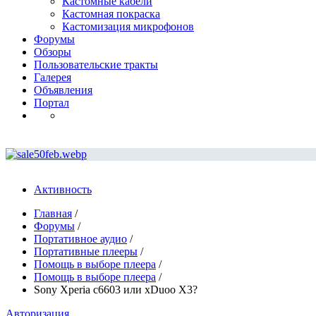
Кастомные кабели
Кастомная покраска
Кастомизация микрофонов
Форумы
Обзоры
Пользовательские тракты
Галерея
Объявления
Портал
Активность
Главная
/
Форумы
/
Портативное аудио
/
Портативные плееры
/
Помощь в выборе плеера
/
Помощь в выборе плеера
/
Sony Xperia c6603 или xDuoo X3?
Авторизация