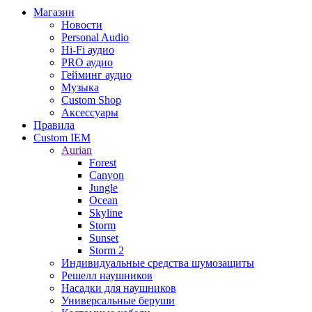
Магазин
Новости
Personal Audio
Hi-Fi аудио
PRO аудио
Гейминг аудио
Музыка
Custom Shop
Аксессуары
Правила
Custom IEM
Aurian
Forest
Canyon
Jungle
Ocean
Skyline
Storm
Sunset
Storm 2
Индивидуальные средства шумозащиты
Решелл наушников
Насадки для наушников
Универсальные беруши