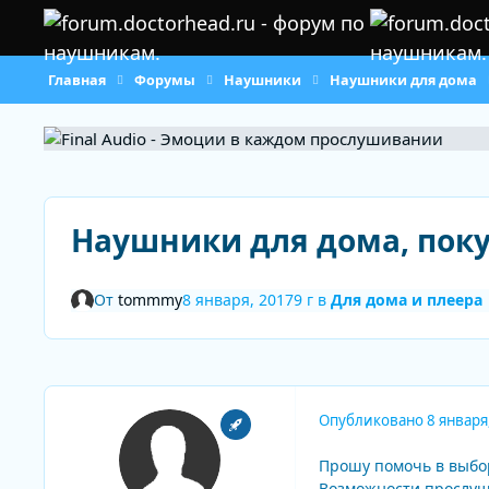
Перейти к содержанию
Главная
Форумы
Наушники
Наушники для дома
Наушники для дома, пок
От
tommmy
8 января, 2017
9 г
в
Для дома и плеера
Опубликовано
8 января
Прошу помочь в выбор
Возможности прослуша