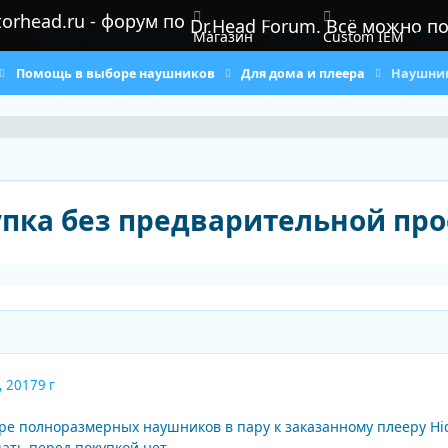
Dr.Head Forum. Всё можно п
Медиа
Форумы
Обзоры
Магазин
Правила
Custom IEM
Поль
Помощь в выборе наушников
Для дома и плеера
Наушник
упка без предварительной пр
, 2017
9 г
е полноразмерных наушников в пару к заказанному плееру Hidi
ть перед покупкой нет.