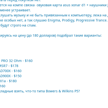
ся на компе связка -звуковая карта asus xonar d1 + наушники J
-менее устраивает.
слушать музыку и не быть привязанным к компьютеру, лежа на
 особых нет, а так слушаю Enigma, Prodigy, Progressive Trance.
будут строго на спам.
ируясь на цену (до 180 долларов) подобрал такие варианты:
0 PRO 32 Ohm - $160
MSR7 - $178
AD700X - $160
AD900X - $150
X1a - $180
$160
адные взять, что-то типа Bowers & Wilkins P5?