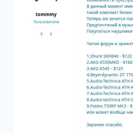
В данный момент имеет
такой комплект более
tommmy
Теперь же хочется по
Пользователи
Предпочтений в музыке
Покупаться наушники 
9
0
сообщения
Репутация
Читая форум и ориент
1.Shure SRH840 - $122
2.AKG K550MKII - $160
3.AKG K545 - $125
4.Beyerdynamic DT 77
5.Audio-Technica ATH-
6.Audio-Technica ATH-
7.Audio-Technica ATH-
8.Audio-technica ATH-S
9.Fostex T50RP MK3 - 
или может вообще накл
Заранее спасибо.