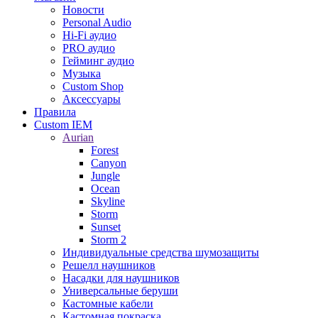
Новости
Personal Audio
Hi-Fi аудио
PRO аудио
Гейминг аудио
Музыка
Custom Shop
Аксессуары
Правила
Custom IEM
Aurian
Forest
Canyon
Jungle
Ocean
Skyline
Storm
Sunset
Storm 2
Индивидуальные средства шумозащиты
Решелл наушников
Насадки для наушников
Универсальные беруши
Кастомные кабели
Кастомная покраска