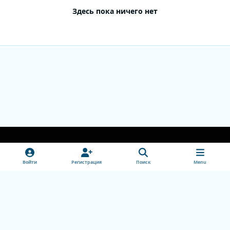
Здесь пока ничего нет
Light Mode
Dark Mode
System Preference
v
Войти
Регистрация
Поиск
Menu
k
Обратная связь
Cookie-файлы
doctorhead.ru
Powered by
Invision Community