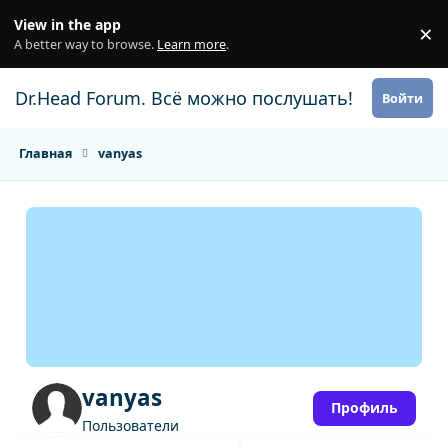
Перейти к содержанию
View in the app
×
Di
A better way to browse.
Learn more
.
Dr.Head Forum. Всё можно послушать!
Войти
Главная
vanyas
vanyas
Профиль
Пользователи